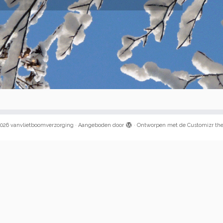
026
vanvlietboomverzorging
·
Aangeboden door
·
Ontworpen met de
Customizr th