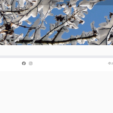
·
© 2