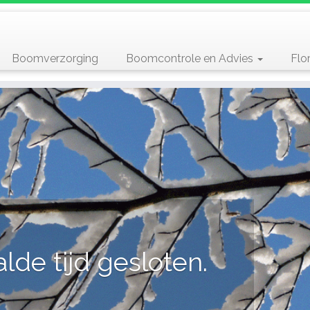
Boomverzorging
Boomcontrole en Advies
Flo
tijd gesloten.