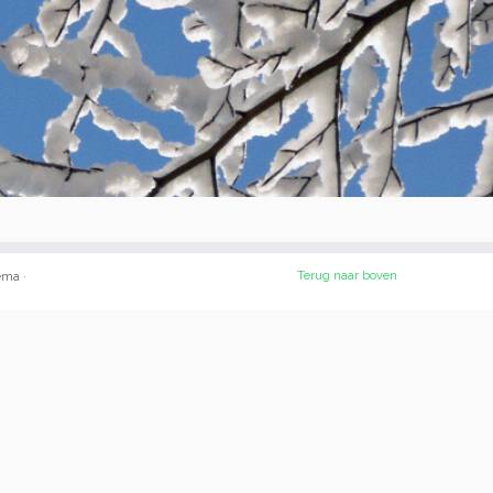
Terug naar boven
ema
·