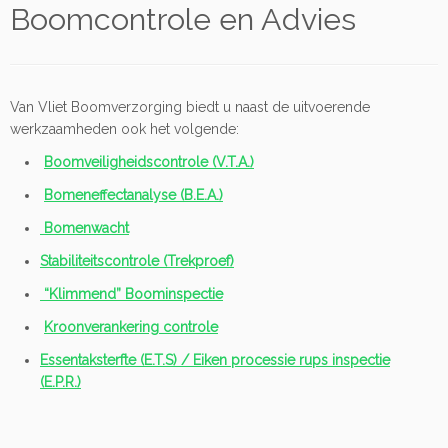
Boomcontrole en Advies
Van Vliet Boomverzorging biedt u naast de uitvoerende
werkzaamheden ook het volgende:
Boomveiligheidscontrole (V.T.A.)
Bomeneffectanalyse (B.E.A.)
Bomenwacht
Stabiliteitscontrole (Trekproef)
“Klimmend” Boominspectie
Kroonverankering controle
Essentaksterfte (E.T.S) / Eiken processie rups inspectie
(E.P.R.)