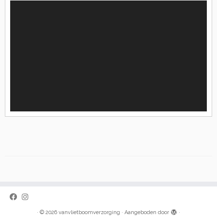
Videospeler
·
© 2026
vanvlietboomverzorging
·
Aangeboden door
·